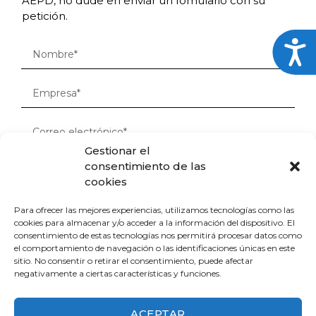
AEPD, no dude en enviar un fomulario con su
petición.
ACC
Gestionar el
consentimiento de las
cookies
Para ofrecer las mejores experiencias, utilizamos tecnologías como las
cookies para almacenar y/o acceder a la información del dispositivo. El
consentimiento de estas tecnologías nos permitirá procesar datos como
el comportamiento de navegación o las identificaciones únicas en este
sitio. No consentir o retirar el consentimiento, puede afectar
He leído y acepto la
Política de privacidad
dando el consentimiento
negativamente a ciertas características y funciones.
de mis dados.
ACEPTAR