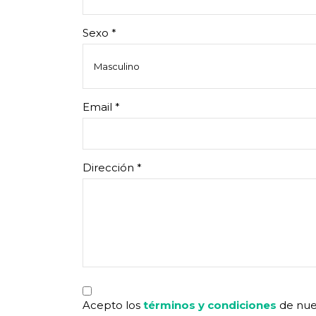
con
discapacidad
visual
Sexo *
que
están
usando
un
Email *
lector
de
pantalla;
Presione
Dirección *
Control-
F10
para
abrir
un
menú
de
accesibilidad.
Acepto los
términos y condiciones
de nues