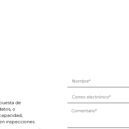
opuesta de
atos, o
capacidad,
en inspecciones
petición.