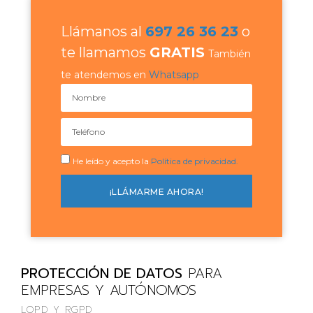
Llámanos al
697 26 36 23
o
te llamamos
GRATIS
También
te atendemos en
Whatsapp
He leído y acepto la
Política de privacidad.
¡LLÁMARME AHORA!
PROTECCIÓN DE DATOS
PARA
EMPRESAS Y AUTÓNOMOS
LOPD Y RGPD