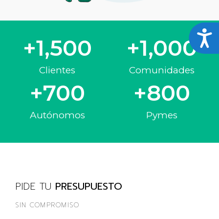
ACC
+
1,500
+
1,000
Clientes
Comunidades
+
700
+
800
Autónomos
Pymes
PIDE TU
PRESUPUESTO
SIN COMPROMISO